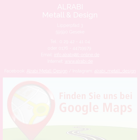
ALRABI
Metall & Design
Lipperpfad 3
59590 Geseke
Tel.: 0 29 42 - 41 04
oder 0176 - 44719979
Email:
info.alrabi@t-online.de
Internet:
www.alrabi.de
Facebook:
Alrabi Metall-Design
/ Instagram:
alrabi_metall_design