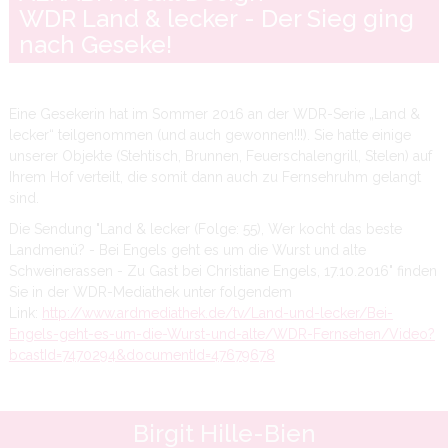
WDR Land & lecker - Der Sieg ging
nach Geseke!
Eine Gesekerin hat im Sommer 2016 an der WDR-Serie „Land &
lecker“ teilgenommen (und auch gewonnen!!!). Sie hatte einige
unserer Objekte (Stehtisch, Brunnen, Feuerschalengrill, Stelen) auf
Ihrem Hof verteilt, die somit dann auch zu Fernsehruhm gelangt
sind.
Die Sendung "Land & lecker (Folge: 55), Wer kocht das beste
Landmenü? - Bei Engels geht es um die Wurst und alte
Schweinerassen - Zu Gast bei Christiane Engels, 17.10.2016" finden
Sie in der WDR-Mediathek unter folgendem
Link:
http://www.ardmediathek.de/tv/Land-und-lecker/Bei-
Engels-geht-es-um-die-Wurst-und-alte/WDR-Fernsehen/Video?
bcastId=7470294&documentId=47679678
Birgit Hille-Bien