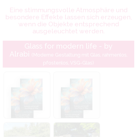
Eine stimmungsvolle Atmosphäre und
besondere Effekte lassen sich erzeugen,
wenn die Objekte entsprechend
ausgeleuchtet werden.
Glass for modern life - by
Alrabi
(Moderne Gestaltung mit Glas, rahmenlos,
pfostenlos, VSG-Glas)