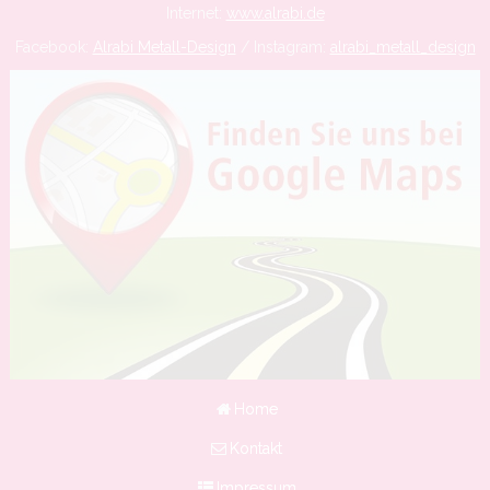
Internet:
www.alrabi.de
Facebook:
Alrabi Metall-Design
/ Instagram:
alrabi_metall_design
Home
Kontakt
Impressum