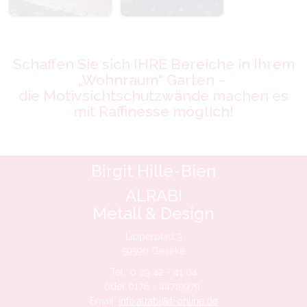
Schaffen Sie sich IHRE Bereiche in Ihrem
„Wohnraum“ Garten –
die Motivsichtschutzwände machen es
mit Raffinesse möglich!
Birgit Hille-Bien
ALRABI
Metall & Design
Lipperpfad 3
59590 Geseke
Tel.: 0 29 42 - 41 04
oder 0176 - 44719979
Email:
info.alrabi@t-online.de